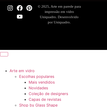
© 2025, Arte em parede para
impressão em vidro
Uniquadro. Desenvolvido
por Uniquadro.
Arte em vidro
Escolhas populares
Mais vendidos
Novidades
Coleção de designers
Capas de revistas
Shop by Glass Shape