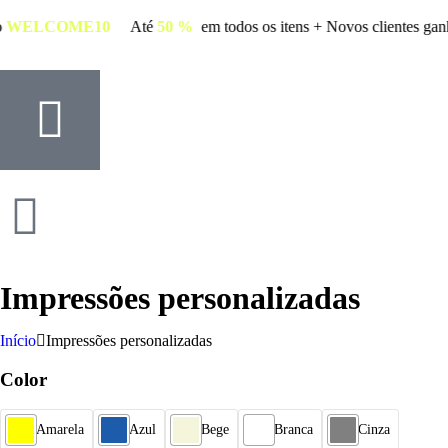
igo
WELCOME10
Até
50 %
em todos os itens + Novos clientes
Impressões personalizadas
Início
Impressões personalizadas
Color
Amarela
Azul
Bege
Branca
Cinza