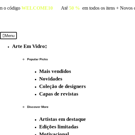
conto
com o código
WELCOME10
Até
50 %
em todos os itens
Menu
Arte Em Vidro
Popular Picks
Mais vendidos
Novidades
Coleção de designers
Capas de revistas
Discover More
Artistas em destaque
Edições limitadas
Motivacional