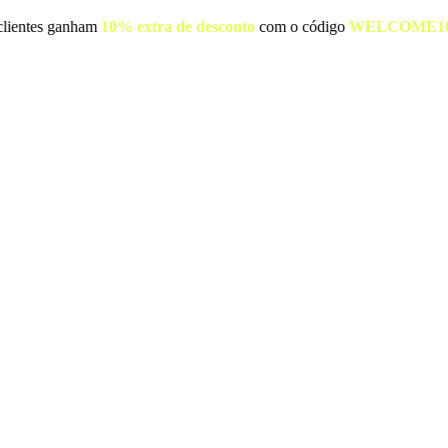
 + Novos clientes ganham
10% extra de desconto
com o código
WEL