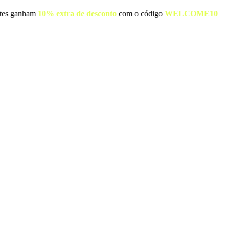
ovos clientes ganham
10% extra de desconto
com o código
WELCO