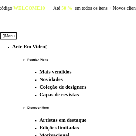
to
com o código
WELCOME10
Até
50 %
em todos os itens + N
Menu
Arte Em Vidro
Popular Picks
Mais vendidos
Novidades
Coleção de designers
Capas de revistas
Discover More
Artistas em destaque
Edições limitadas
Motivacional