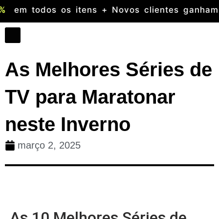
té
50 %
em todos os itens + Novos cliente
As Melhores Séries de
TV para Maratonar
neste Inverno
março 2, 2025
As 10 Melhores Séries de