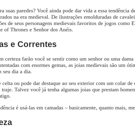
ra suas paredes? Você ainda pode dar vida a essa tendência 
rados na era medieval. De ilustrações emolduradas de cavalei
ssões de seus personagens medievais favoritos de jogos como 
e of Thrones e Senhor dos Anéis.
as e Correntes
com certeza farão você se sentir como um senhor ou uma dama
 ostentadas com enormes gemas, as joias medievais são um ót
 seu dia a dia.
e celta ou pode dar destaque ao seu exterior com um colar de 
eu traje. Talvez você já tenha algumas joias que prestam hom
tigo.
endência é usá-las em camadas – basicamente, quanto mais, me
eza