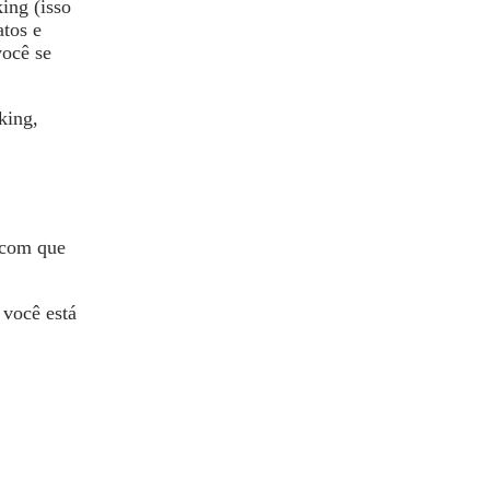
ing (isso
atos e
você se
king,
r com que
 você está