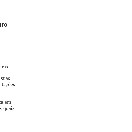
uro
trás.
 suas
ntações
ica em
s quais