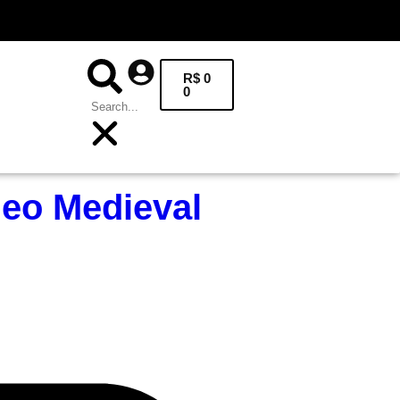
10
R$
0
0
leo Medieval