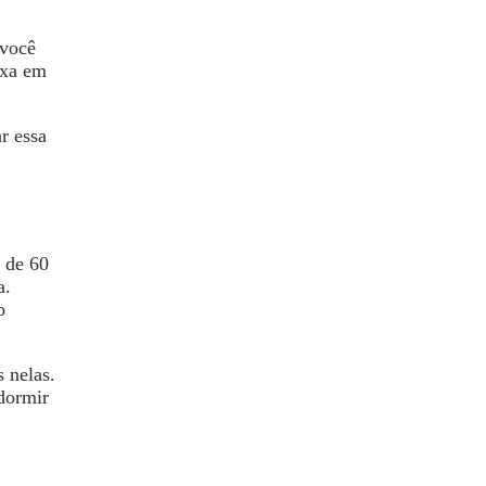
 você
axa em
r essa
 de 60
a.
o
 nelas.
 dormir