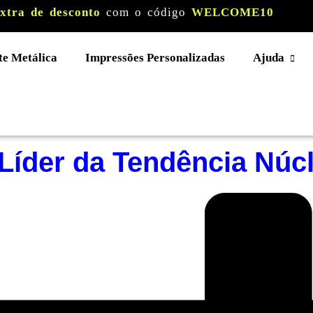
m
10% extra de desconto
com o código
WELCOME
te Metálica
Impressões Personalizadas
Ajuda
Líder da Tendência Núc