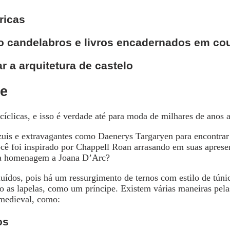
ricas
o candelabros e livros encadernados em co
r a arquitetura de castelo
re
íclicas, e isso é verdade até para moda de milhares de anos a
zuis e extravagantes como Daenerys Targaryen para encontrar
cê foi inspirado por Chappell Roan arrasando em suas aprese
ua homenagem a Joana D’Arc?
uídos, pois há um ressurgimento de ternos com estilo de tún
 as lapelas, como um príncipe. Existem várias maneiras pela
 medieval, como:
os