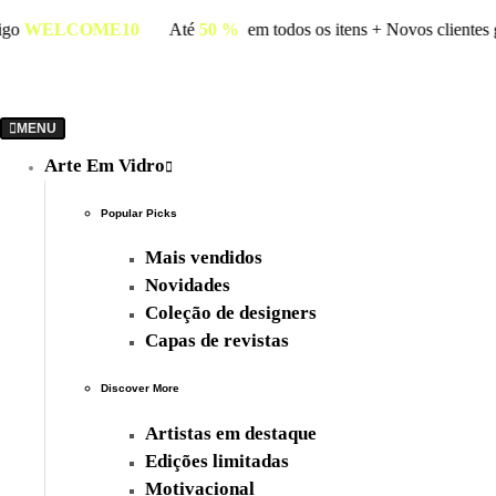
om o código
WELCOME10
Até
50 %
em todos os itens + Novo
MENU
Arte Em Vidro
Popular Picks
Mais vendidos
Novidades
Coleção de designers
Capas de revistas
Discover More
Artistas em destaque
Edições limitadas
Motivacional